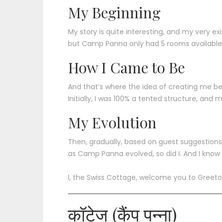
My Beginning
My story is quite interesting, and my very 
but Camp Panna only had 5 rooms available. 
How I Came to Be
And that’s where the idea of creating me beg
Initially, I was 100% a tented structure, and
My Evolution
Then, gradually, based on guest suggestion
as Camp Panna evolved, so did I. And I know 
I, the Swiss Cottage, welcome you to Greeto
कॉटेज (कैंप पन्ना)