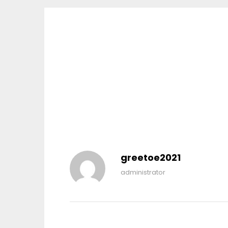
greetoe2021
administrator